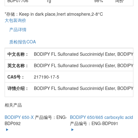
BDP07706
1g
98%
询价
*存储：Keep in dark place,Inert atmosphere,2-8°C
大包装询价
产品详情
质检报告COA
中文名称：
BODIPY FL Sulfonated Succinimidyl Ester, BODIPY 
英文名称：
BODIPY FL Sulfonated Succinimidyl Ester, BODIPY 
CAS号：
217190-17-5
详情介绍：
BODIPY FL Sulfonated Succinimidyl E
相关产品
BODIPY 650-X
产品编号：ENG-
BODIPY 650/665 carboxylic acid
BDP092
产品编号：ENG-BDP091