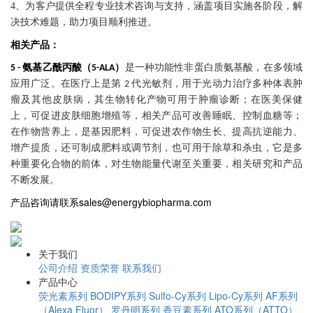
4、为客户提供全程专业技术咨询与支持，涵盖项目实施各阶段，解
决技术难题，助力项目顺利推进。
相关产品：
氨基乙酰丙酸（
）
是一种功能性非蛋白质氨基酸，在多领域
5 -
5-ALA
应用广泛。在医疗上是第
代光敏剂，用于光动力治疗多种体表肿
2
瘤及其他皮肤病，其生物转化产物可用于肿瘤诊断；在医美保健
上，可促进皮肤细胞增殖等，相关产品可改善睡眠、控制血糖等；
在作物营养上，是基因肥料，可促进农作物生长、提高抗逆能力、
增产提质，还可制成肥料或调节剂，也可用于除草和杀虫，它是多
种重要化合物的前体，对生物能量代谢至关重要，相关研究和产品
不断发展。
sales@energybiopharma.com
产品咨询请联系
关于我们
公司介绍
资质荣誉
联系我们
产品中心
荧光素系列
BODIPY系列
Sulfo-Cy系列
Lipo-Cy系列
AF系列
（Alexa Fluor）
罗丹明系列
香豆素系列
ATO系列（ATTO）