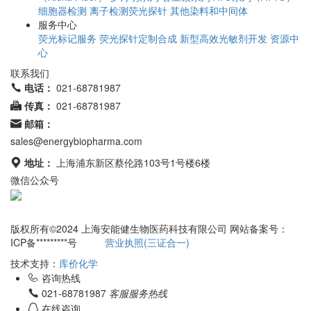
细胞器检测
离子检测荧光探针
其他染料和中间体
服务中心
荧光标记服务
荧光探针定制合成
新型高效光敏剂开发
资源中
心
联系我们
电话：
021-68781987
传真：
021-68781987
邮箱：
sales@energybiopharma.com
地址：
上海浦东新区蔡伦路103号1号楼6楼
微信公众号
网站所售产品均为科研用途
版权所有©2024 上海安能健生物医药科技有限公司 网站备案号：
ICP备*********号
营业执照(三证合一)
技术支持：
库价化学
咨询热线
021-68781987
客服服务热线
在线咨询