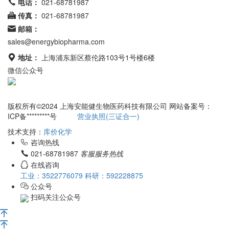
电话：
021-68781987
传真：
021-68781987
邮箱：
sales@energybiopharma.com
地址：
上海浦东新区蔡伦路103号1号楼6楼
微信公众号
网站所售产品均为科研用途
版权所有©2024 上海安能健生物医药科技有限公司 网站备案号：
ICP备*********号
营业执照(三证合一)
技术支持：
库价化学
咨询热线
021-68781987
客服服务热线
在线咨询
工业：3522776079
科研：592228875
公众号
扫码关注公众号