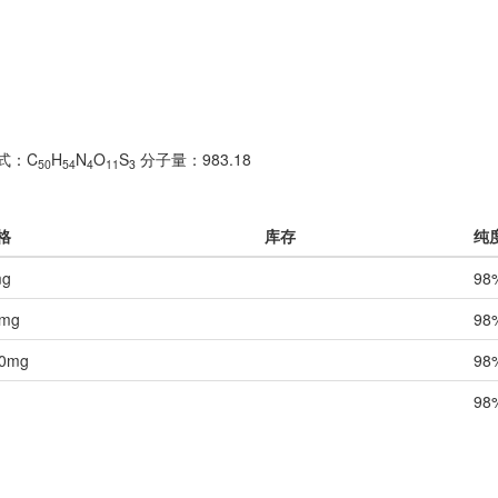
式：C
H
N
O
S
分子量：983.18
50
54
4
11
3
格
库存
纯
mg
98
mg
98
0mg
98
98