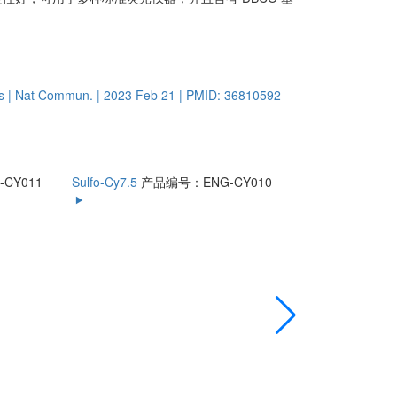
tes | Nat Commun. | 2023 Feb 21 | PMID: 36810592
CY011
Sulfo-Cy7.5
产品编号：ENG-CY010
Sulfo-Cy7 
CY009