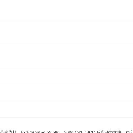
色荧光染料，Ex/Em(nm)=555/580。Sulfo-Cy3 DBCO 反应动