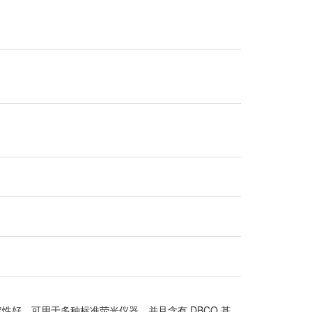
力学快，稳定性好，可用于多种标准荧光仪器，并且含有 DBCO 基