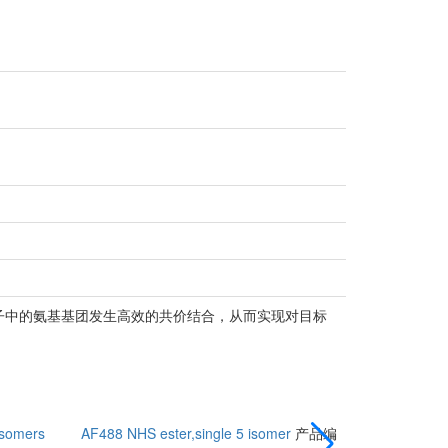
物分子中的氨基基团发生高效的共价结合，从而实现对目标
isomers
AF488 NHS ester,single 5 isomer
产品编
AF647 C2 m