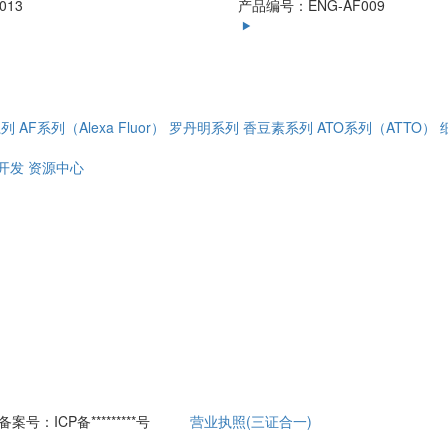
013
产品编号：ENG-AF009
系列
AF系列（Alexa Fluor）
罗丹明系列
香豆素系列
ATO系列（ATTO）
开发
资源中心
案号：ICP备*********号
营业执照(三证合一)