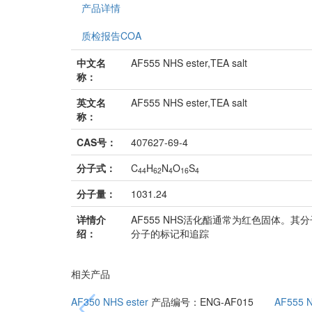
产品详情
质检报告COA
中文名
AF555 NHS ester,TEA salt
称：
英文名
AF555 NHS ester,TEA salt
称：
CAS号：
407627-69-4
分子式：
C
H
N
O
S
44
62
4
16
4
分子量：
1031.24
详情介
AF555 NHS活化酯通常为红色固体。
绍：
分子的标记和追踪
相关产品
AF350 NHS ester
产品编号：ENG-AF015
AF555 N