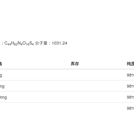
：C
H
N
O
S
分子量：1031.24
44
62
4
16
4
格
库存
纯
g
98
mg
98
0mg
98
98