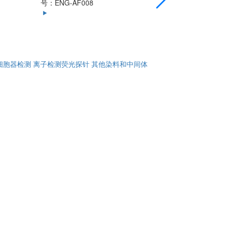
号：ENG-AF008
AF003
细胞器检测
离子检测荧光探针
其他染料和中间体